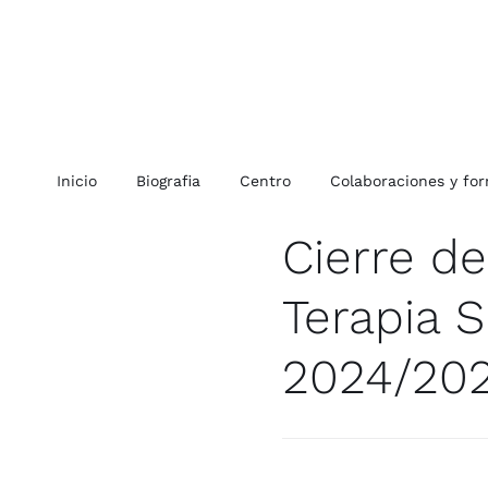
Saltar
al
contenido
Inicio
Biografia
Centro
Colaboraciones y for
Cierre d
Terapia S
2024/20